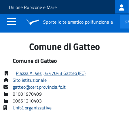
Log
Salta al contenuto principale
Skip to site navigation
Unione Rubicone e Mare
me
Sportello telematico polifunzionale
Comune di Gatteo
Comune di Gatteo
Piazza A. Vesi, 6 47043 Gatteo (FC)
Sito istituzionale
gatteo@cert.provincia.fc.it
81001970409
00651210403
Unità organizzative