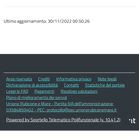
Ultimo aggiornamento: 30/11/2022 00:50.26
Area riservata
Crediti
Informativa privacy
Note legali
Dichiarazione di accessibilità
Contatti
Statistiche del portale
Leggi le FAQ
Pagamenti
Riepilogo valutazioni
Piano di miglioramento dei servizi
Unione Rubicone e Mare - Partita IVA dell'amministrazione:
03584850402 - PEC: protocollo@pec.unionerubiconemare.it
Powered by Sportello Telematico Polifunzionale (v. 10.41.2)