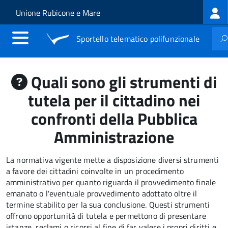
Log
Salta al contenuto principale
Skip to site navigation
Unione Rubicone e Mare
me
Sportello telematico polifunzionale
Quali sono gli strumenti di
tutela per il cittadino nei
confronti della Pubblica
Amministrazione
La normativa vigente mette a disposizione diversi strumenti
a favore dei cittadini coinvolte in un procedimento
amministrativo per quanto riguarda il provvedimento finale
emanato o l'eventuale provvedimento adottato oltre il
termine stabilito per la sua conclusione. Questi strumenti
offrono opportunità di tutela e permettono di presentare
istanze, reclami o ricorsi al fine di far valere i propri diritti e