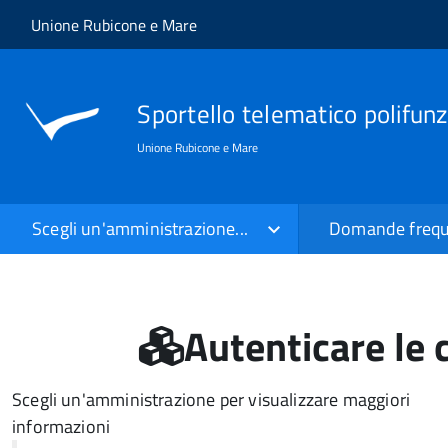
Salta al contenuto principale
Skip to site navigation
Unione Rubicone e Mare
Sportello telematico polifunz
Unione Rubicone e Mare
Scegli un'amministrazione...
Domande frequ
Autenticare le 
Scegli un'amministrazione per visualizzare maggiori
informazioni