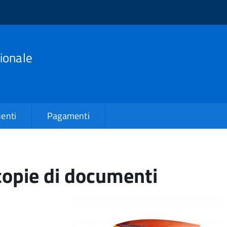
ionale
enti
Pagamenti
copie di documenti