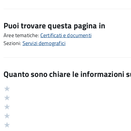
Puoi trovare questa pagina in
Aree tematiche:
Certificati e documenti
Sezioni:
Servizi demografici
Quanto sono chiare le informazioni 
Valuta
Valutazione
5
Valuta
stelle
4
Valuta
su
stelle
3
Valuta
5
su
stelle
2
Valuta
5
su