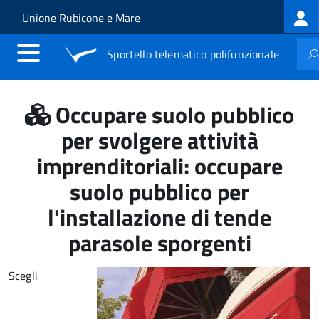
Log
Salta al contenuto principale
Skip to site navigation
Unione Rubicone e Mare
me
Sportello telematico polifunzionale
Occupare suolo pubblico
per svolgere attività
imprenditoriali: occupare
suolo pubblico per
l'installazione di tende
parasole sporgenti
Scegli