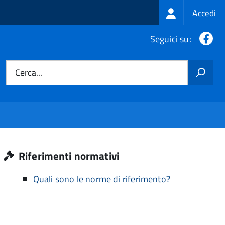
Login
Accedi
menu
Fa
Seguici su:
Cerca...
Riferimenti normativi
Quali sono le norme di riferimento?