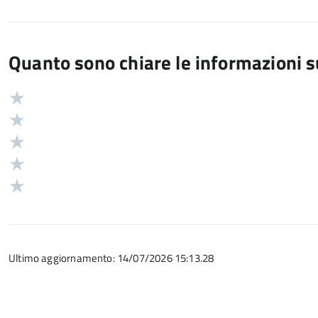
Quanto sono chiare le informazioni 
Valuta
Valutazione
5
Valuta
stelle
4
Valuta
su
stelle
3
Valuta
5
su
stelle
2
Valuta
5
su
stelle
1
5
su
stelle
5
su
Ultimo aggiornamento: 14/07/2026 15:13.28
5