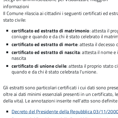
informazioni
Il Comune rilascia ai cittadini i seguenti certificati ed estra
stato civile:
certificato ed estratto di matrimonio
: attesta il pr
coniuge e quando e da chi è stato celebrato il matri
certificato ed estratto di morte
: attesta il decesso 
certificato ed estratto di nascita
: attesta il nome e 
nascita
certificato di unione civile
: attesta il proprio stato c
quando e da chi è stato celebrata l'unione.
Gli estratti sono particolari certificati i cui dati sono pr
oltre ai dati minimi essenziali presenti in un certificato, l
della vita). Le annotazioni inserite nell'atto sono definite
Decreto del Presidente della Repubblica 03/11/2000,