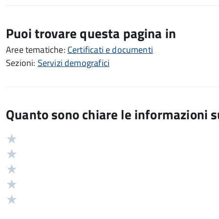
Puoi trovare questa pagina in
Aree tematiche:
Certificati e documenti
Sezioni:
Servizi demografici
Quanto sono chiare le informazioni 
Valuta
Valutazione
5
Valuta
stelle
4
Valuta
su
stelle
3
Valuta
5
su
stelle
2
Valuta
5
su
stelle
1